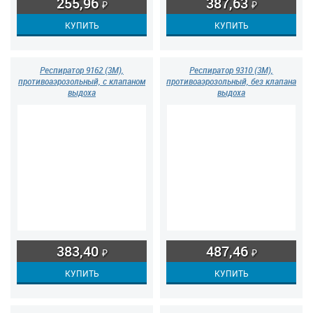
255,96
387,63
₽
₽
Респиратор 9162 (3М),
Респиратор 9310 (3М),
противоаэрозольный, с клапаном
противоаэрозольный, без клапана
выдоха
выдоха
383,40
487,46
₽
₽