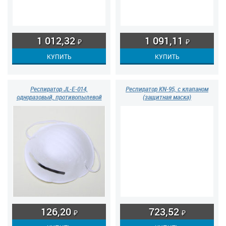
1 012,32
1 091,11
₽
₽
Респиратор JL-E-014,
Респиратор KN-95, с клапаном
одноразовый, противопылевой
(защитная маска)
126,20
723,52
₽
₽