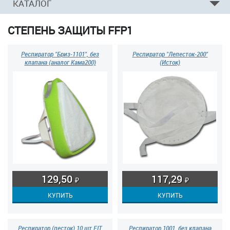
КАТАЛОГ
СТЕПЕНЬ ЗАЩИТЫ FFP1
Респиратор "Бриз-1101", без
Респиратор "Лепесток-200"
клапана (аналог Кама200)
(Исток)
129,50
117,29
₽
₽
Респиратор (песток) 10 шт FIT
Респиратор 1001, без клапана