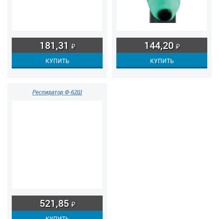
181,31
144,20
₽
₽
Респиратор Ф-62Ш
521,85
₽