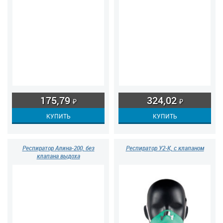
175,79
324,02
₽
₽
Респиратор Алина-200, без
Респиратор У2-К, с клапаном
клапана выдоха