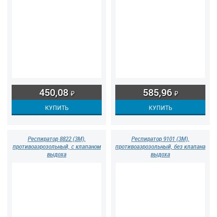
450,08
585,96
₽
₽
Респиратор 8822 (3М),
Респиратор 9101 (3М),
противоаэрозольный, с клапаном
противоаэрозольный, без клапана
выдоха
выдоха