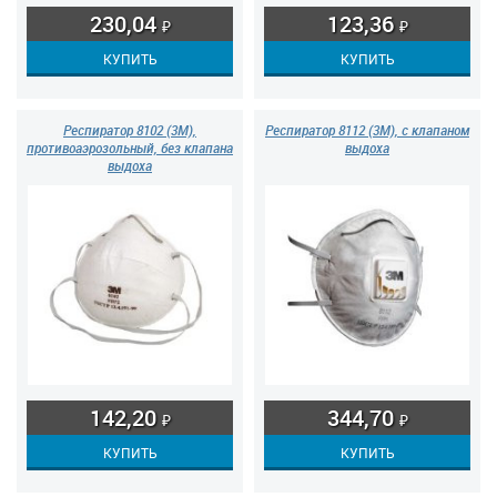
230,04
123,36
₽
₽
Респиратор 8102 (3М),
Респиратор 8112 (3М), с клапаном
противоаэрозольный, без клапана
выдоха
выдоха
142,20
344,70
₽
₽