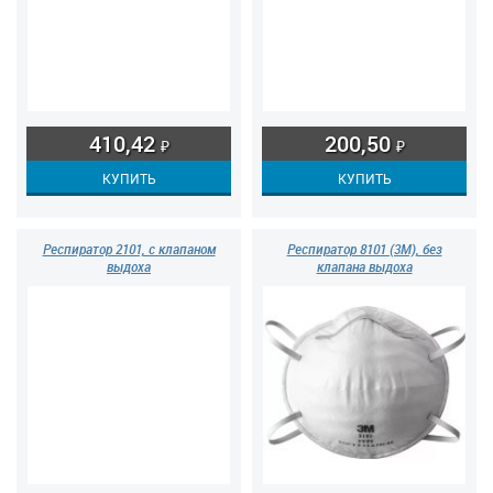
410,42
200,50
₽
₽
Респиратор 2101, с клапаном
Респиратор 8101 (3М), без
выдоха
клапана выдоха