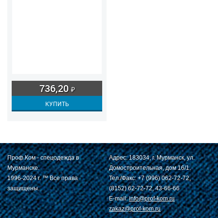
736,20
₽
Проф.Ком - спецодежда в
Адрес: 183034, г. Мурманск, ул.
Мурманске.
Домостроительная, дом 16/1.
1996-2024 г. ™ Все права
Тел./Факс: +7 (996) 062-72-72,
защищены.
(8152) 62-72-72, 43-66-66
E-mail:
info@prof-kom.ru
zakaz@prof-kom.ru