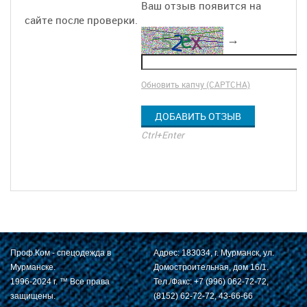
Ваш отзыв появится на
сайте после проверки.
→
Обновить капчу (CAPTCHA)
Ctrl+Enter
Проф.Ком - спецодежда в
Адрес: 183034, г. Мурманск, ул.
Мурманске.
Домостроительная, дом 16/1.
1996-2024 г. ™ Все права
Тел./Факс: +7 (996) 062-72-72,
защищены.
(8152) 62-72-72, 43-66-66